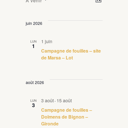
À venir
Liste
a
ÉVÈNEMENTS
a
Sélectionnez
v
une
v
i
date.
juin 2026
i
g
a
g
1 juin
LUN
t
1
a
i
Campagne de fouilles – site
t
de Marsa – Lot
o
i
n
d
o
e
août 2026
n
v
p
u
3 août
15 août
LUN
-
a
e
3
s
Campagne de fouilles –
r
Dolmens de Bignon –
É
c
Gironde
v