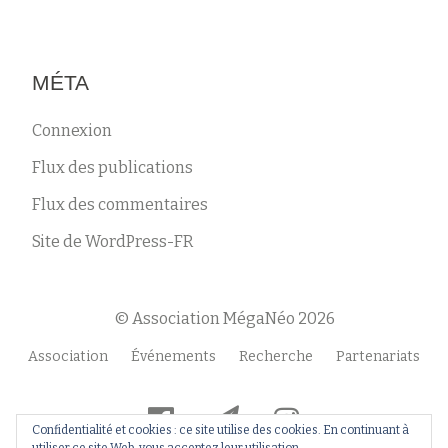
MÉTA
Connexion
Flux des publications
Flux des commentaires
Site de WordPress-FR
© Association MégaNéo 2026
Menu
Association
Événements
Recherche
Partenariats
secondaire
fa-
fa-
fa-
Confidentialité et cookies : ce site utilise des cookies. En continuant à
facebook-
paper-
instagram