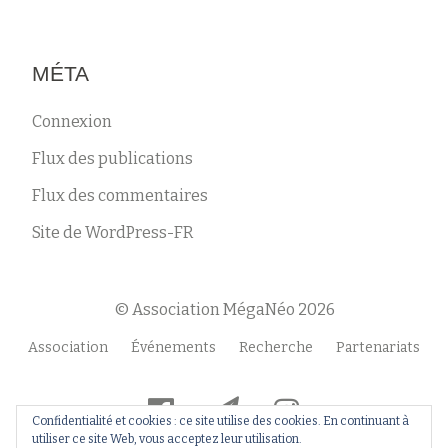
MÉTA
Connexion
Flux des publications
Flux des commentaires
Site de WordPress-FR
© Association MégaNéo 2026
Menu
Association
Événements
Recherche
Partenariats
secondaire
fa-
fa-
fa-
Confidentialité et cookies : ce site utilise des cookies. En continuant à
facebook-
paper-
instagram
utiliser ce site Web, vous acceptez leur utilisation.