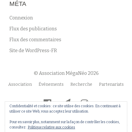
MÉTA
Connexion
Flux des publications
Flux des commentaires
Site de WordPress-FR
© Association MégaNéo 2026
Menu
Association
Événements
Recherche
Partenariats
secondaire
fa-
fa-
fa-
Confidentialité et cookies : ce site utilise des cookies. En continuant à
facebook-
paper-
instagram
utiliser ce site Web, vous acceptez leur utilisation.
official
plane
Pour en savoir plus, notamment sur la façon de contrôler les cookies,
consultez :
Politique relative aux cookies