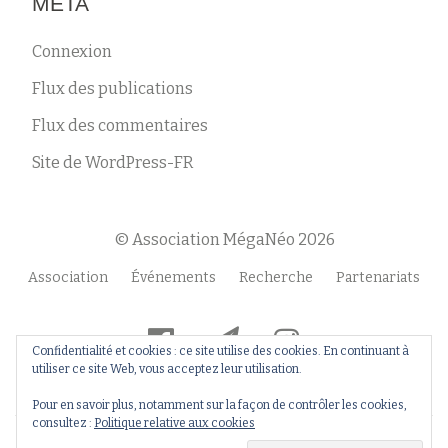
MÉTA
Connexion
Flux des publications
Flux des commentaires
Site de WordPress-FR
© Association MégaNéo 2026
Menu
Association
Événements
Recherche
Partenariats
secondaire
fa-
fa-
fa-
Confidentialité et cookies : ce site utilise des cookies. En continuant à
facebook-
paper-
instagram
utiliser ce site Web, vous acceptez leur utilisation.
official
plane
Pour en savoir plus, notamment sur la façon de contrôler les cookies,
consultez :
Politique relative aux cookies