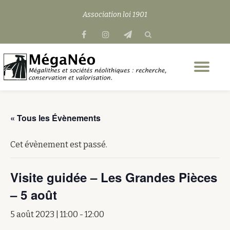
Association loi 1901
Aller
fa-
fa-
fa-
au
facebook
instagram
send
contenu
Dép
la
nav
« Tous les Évènements
Cet évènement est passé.
Visite guidée – Les Grandes Pièces
– 5 août
5 août 2023 | 11:00
-
12:00