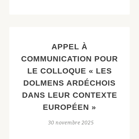
DE
PRESSE
:
A
TUSSON,
APPEL À
LE
TUMULUS
COMMUNICATION POUR
DU
LE COLLOQUE « LES
PETIT
DOGNON
DOLMENS ARDÉCHOIS
RACONTE
DANS LEUR CONTEXTE
6500
ANS
EUROPÉEN »
D’HISTOIRE
MOUVEMENTÉE
30 novembre 2025