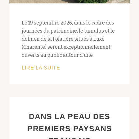
Le 19 septembre 2026, dans le cadre des
journées du patrimoine, le tumulus et le
dolmen de la Folatière situés à Luxé
(Charente) seront exceptionnellement
ouverts au public autour d’une
JOURNÉE
LIRE LA SUITE
DU
PATRIMOINE
2026,
RDV
AU
DANS LA PEAU DES
TUMULUS
DE
PREMIERS PAYSANS
LA