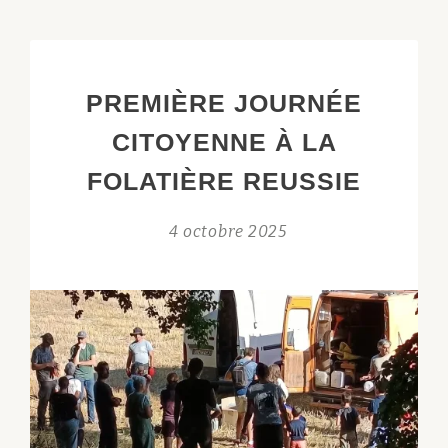
POUR
LE
COLLOQUE
PREMIÈRE JOURNÉE
« LES
DOLMENS
CITOYENNE À LA
ARDÉCHOIS
FOLATIÈRE REUSSIE
DANS
LEUR
4 octobre 2025
CONTEXTE
EUROPÉEN »