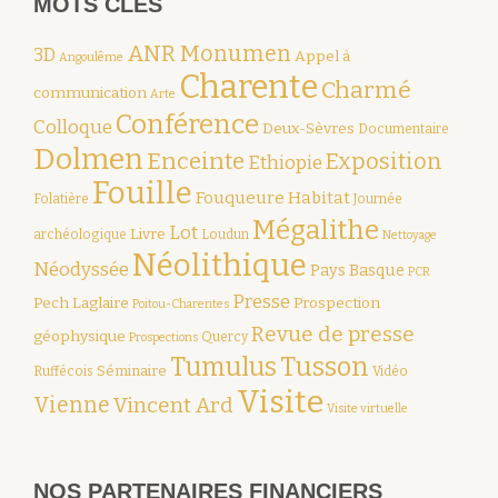
MOTS CLÉS
ANR Monumen
3D
Appel à
Angoulême
Charente
Charmé
communication
Arte
Conférence
Colloque
Deux-Sèvres
Documentaire
Dolmen
Enceinte
Exposition
Ethiopie
Fouille
Fouqueure
Habitat
Folatière
Journée
Mégalithe
Lot
Livre
archéologique
Loudun
Nettoyage
Néolithique
Néodyssée
Pays Basque
PCR
Presse
Pech Laglaire
Prospection
Poitou-Charentes
Revue de presse
géophysique
Quercy
Prospections
Tumulus
Tusson
Séminaire
Ruffécois
Vidéo
Visite
Vienne
Vincent Ard
Visite virtuelle
NOS PARTENAIRES FINANCIERS