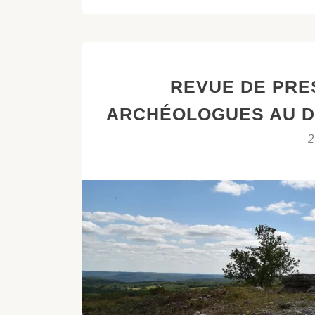
LES
FOUILLES
AU
DOLMEN
REVUE DE PRE
DE
PECH
ARCHÉOLOGUES AU D
LAGLAIRE
2