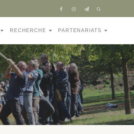
fa-
fa-
fa-
facebook
instagram
send
RECHERCHE
PARTENARIATS