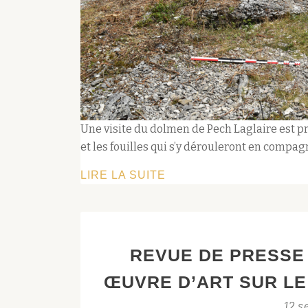
Une visite du dolmen de Pech Laglaire est pr
et les fouilles qui s’y dérouleront en compa
VISITE
LIRE LA SUITE
DU
DOLMEN
DE
PECH
REVUE DE PRESSE 
LAGLAIRE
ŒUVRE D’ART SUR L
(CAMPAGNE
2022)
12 s