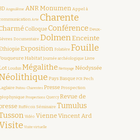
ANR Monumen
3D
Appel à
Angoulême
Charente
communication
Arte
Conférence
Charmé
Colloque
Deux-
Dolmen
Enceinte
Sèvres
Documentaire
Fouille
Exposition
Ethiopie
Folatière
Fouqueure
Habitat
Livre
Journée archéologique
Mégalithe
Lot
Néodyssée
Loudun
Nettoyage
Néolithique
Pays Basque
Pech
PCR
Presse
Laglaire
Prospection
Poitou-Charentes
Revue de
géophysique
Quercy
Prospections
Tumulus
presse
Séminaire
Ruffécois
Tusson
Vienne
Vincent Ard
Vidéo
Visite
Visite virtuelle