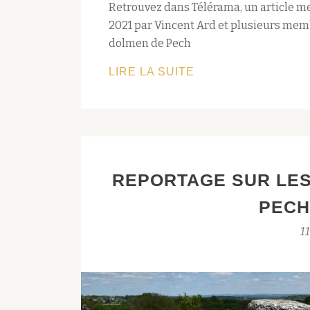
Retrouvez dans Télérama, un article men
2021 par Vincent Ard et plusieurs membr
dolmen de Pech
REVUE
LIRE LA SUITE
DE
PRESSE
:
ON
A
REPORTAGE SUR LES
DORMI
DANS
PECH
UNE
11
ŒUVRE
D’ART
SUR
LE
CHEMIN