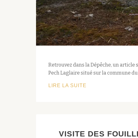
Retrouvez dans la Dépêche, un article s
Pech Laglaire situé sur la commune du G
REVUE
LIRE LA SUITE
DE
PRESSE
:
GRÉALOU.
DES
VISITE DES FOUIL
ARCHÉOLOGUES