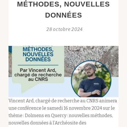
L’ÉTUDE
MÉTHODES, NOUVELLES
DES
DONNÉES
SOCIÉTÉS
NÉOLITHIQUES
28 octobre 2024
:
L’EXEMPLE
DU
DOLMEN
DE
LA
PETITE
PÉROTTE
À
FONTENILLE
Vincent Ard, chargé de recherche au CNRS animera
(CHARENTE)
une conférence le samedi 16 novembre 2024 sur le
thème : Dolmens en Quercy : nouvelles méthodes,
nouvelles données à l’Archéosite des