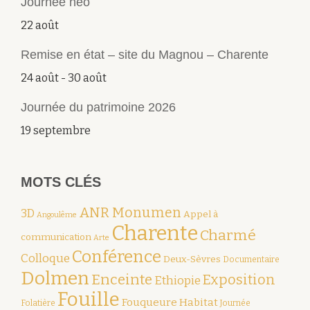
Journée néo
22 août
Remise en état – site du Magnou – Charente
24 août
-
30 août
Journée du patrimoine 2026
19 septembre
MOTS CLÉS
ANR Monumen
3D
Appel à
Angoulême
Charente
Charmé
communication
Arte
Conférence
Colloque
Deux-Sèvres
Documentaire
Dolmen
Enceinte
Exposition
Ethiopie
Fouille
Fouqueure
Habitat
Folatière
Journée