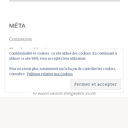
MÉTA
Connexion
Flux des publications
Confidentialité et cookies : ce site utilise des cookies. En continuant à
utiliser ce site Web, vous acceptez leur utilisation.
Flux des commentaires
Pour en savoir plus, notamment sur la façon de contrôler les cookies,
Site de WordPress-FR
consultez :
Politique relative aux cookies
© Association MégaNéo 2026
Menu
Association
Événements
Recherche
Partenariats
secondaire
fa-
fa-
fa-