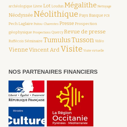
Mégalithe
Lot
Livre
archéologique
Loudun
Nettoyage
Néolithique
Néodyssée
Pays Basque
PCR
Presse
Pech Laglaire
Prospection
Poitou-Charentes
Revue de presse
géophysique
Quercy
Prospections
Tumulus
Tusson
Séminaire
Ruffécois
Vidéo
Visite
Vienne
Vincent Ard
Visite virtuelle
NOS PARTENAIRES FINANCIERS