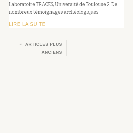
Laboratoire TRACES, Université de Toulouse 2. De
nombreux témoignages archéologiques
LE
LIRE LA SUITE
COGNAÇAIS,
UN
NAVIGATION
ARTICLES PLUS
TERRITOIRE
DES
ANCIENS
DEJÀ
ARTICLES
PRISÉ
AU
NÉOLITHIQUE
!