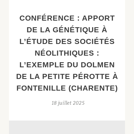
OS
AUX
CONFÉRENCE : APPORT
INDIVIDUS
DE LA GÉNÉTIQUE À
:
COMMENT
L’ÉTUDE DES SOCIÉTÉS
LE
NÉOLITHIQUES :
PROJET
LINK
L’EXEMPLE DU DOLMEN
REDONNE
DE LA PETITE PÉROTTE À
UNE
IDENTITÉ
FONTENILLE (CHARENTE)
AUX
DÉFUNTS
18 juillet 2025
DES
DOLMENS
DE
L’AVEYRON