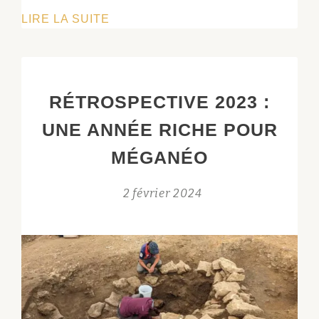
CONFÉRENCE
LIRE LA SUITE
:
DOLMENS
EN
QUERCY
RÉTROSPECTIVE 2023 :
:
UNE ANNÉE RICHE POUR
NOUVELLES
MÉTHODES,
MÉGANÉO
NOUVELLES
DONNÉES
2 février 2024