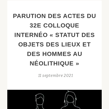
CHEZ
LES
PARUTION DES ACTES DU
VIVANTS.
ARCHITECTURES,
32E COLLOQUE
MÉMOIRES
INTERNÉO « STATUT DES
ET
RITUELS,
OBJETS DES LIEUX ET
DE
DES HOMMES AU
LA
FIN
NÉOLITHIQUE »
DU
MÉSOLITHIQUE
11 septembre 2021
À
L’ÂGE
DU
BRONZE »
: