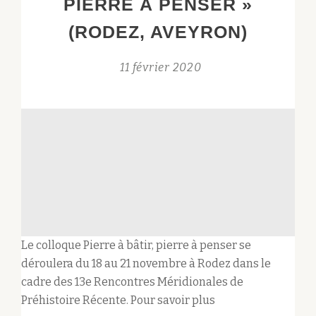
PIERRE À PENSER »
ET
(RODEZ, AVEYRON)
PRODUCTIONS
SYMBOLIQUES
11 février 2020
DES
PRÉ
ET
PROTOHISTOIRE
MÉRIDIONALES
Le colloque Pierre à bâtir, pierre à penser se
déroulera du 18 au 21 novembre à Rodez dans le
cadre des 13e Rencontres Méridionales de
Préhistoire Récente. Pour savoir plus