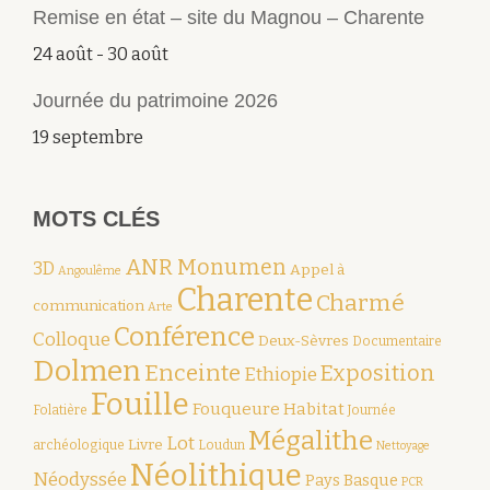
Remise en état – site du Magnou – Charente
24 août
-
30 août
Journée du patrimoine 2026
19 septembre
MOTS CLÉS
ANR Monumen
3D
Appel à
Angoulême
Charente
Charmé
communication
Arte
Conférence
Colloque
Deux-Sèvres
Documentaire
Dolmen
Enceinte
Exposition
Ethiopie
Fouille
Fouqueure
Habitat
Folatière
Journée
Mégalithe
Lot
Livre
archéologique
Loudun
Nettoyage
Néolithique
Néodyssée
Pays Basque
PCR