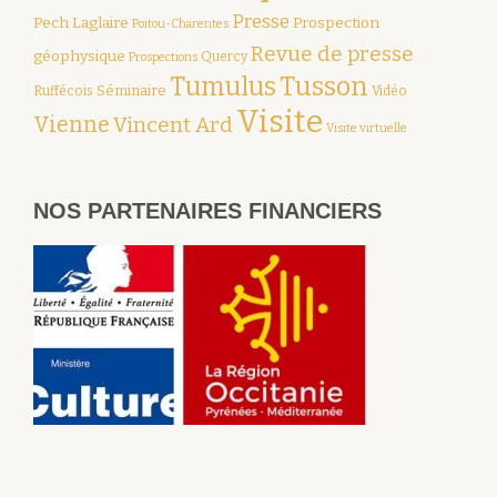
Presse
Pech Laglaire
Prospection
Poitou-Charentes
Revue de presse
géophysique
Quercy
Prospections
Tumulus
Tusson
Séminaire
Ruffécois
Vidéo
Visite
Vienne
Vincent Ard
Visite virtuelle
NOS PARTENAIRES FINANCIERS