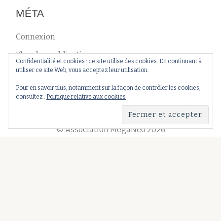
MÉTA
Connexion
Flux des publications
Confidentialité et cookies : ce site utilise des cookies. En continuant à
utiliser ce site Web, vous acceptez leur utilisation.
Flux des commentaires
Pour en savoir plus, notamment sur la façon de contrôler les cookies,
Site de WordPress-FR
consultez :
Politique relative aux cookies
© Association MégaNéo 2026
Menu
Association
Événements
Recherche
Partenariats
secondaire
fa-
fa-
fa-
facebook-
paper-
instagram
official
plane