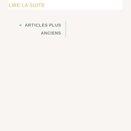
COLLOQUE
LIRE LA SUITE
RMPR
« PIERRE
NAVIGATION
ARTICLES PLUS
À
DES
ANCIENS
BÂTIR,
ARTICLES
PIERRE
À
PENSER »
(RODEZ,
AVEYRON)