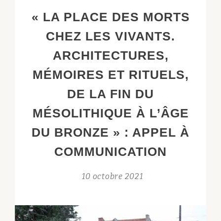
CHEZ
« LA PLACE DES MORTS
LES
CHEZ LES VIVANTS.
VIVANTS.
ARCHITECTURES,
ARCHITECTURES,
MÉMOIRES
MÉMOIRES ET RITUELS,
ET
RITUELS,
DE LA FIN DU
DE
MÉSOLITHIQUE À L’ÂGE
LA
FIN
DU BRONZE » : APPEL À
DU
COMMUNICATION
MÉSOLITHIQUE
À
10 octobre 2021
L’ÂGE
DU
BRONZE