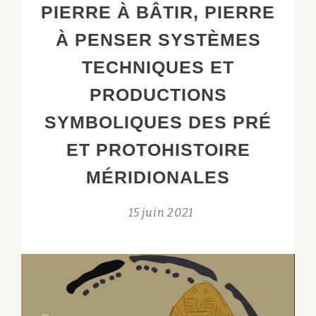
PIERRE À BÂTIR, PIERRE
INTERNÉO
« STATUT
À PENSER SYSTÈMES
DES
TECHNIQUES ET
OBJETS
DES
PRODUCTIONS
LIEUX
SYMBOLIQUES DES PRÉ
ET
DES
ET PROTOHISTOIRE
HOMMES
MÉRIDIONALES
AU
NÉOLITHIQUE »
15 juin 2021