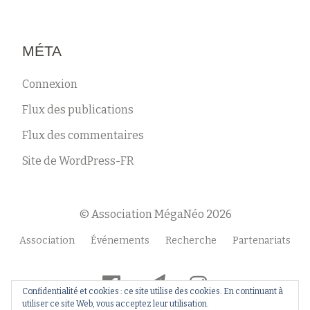
MÉTA
Connexion
Flux des publications
Flux des commentaires
Site de WordPress-FR
© Association MégaNéo 2026
Menu
Association
Événements
Recherche
Partenariats
secondaire
fa-
fa-
fa-
Confidentialité et cookies : ce site utilise des cookies. En continuant à
facebook-
paper-
instagram
utiliser ce site Web, vous acceptez leur utilisation.