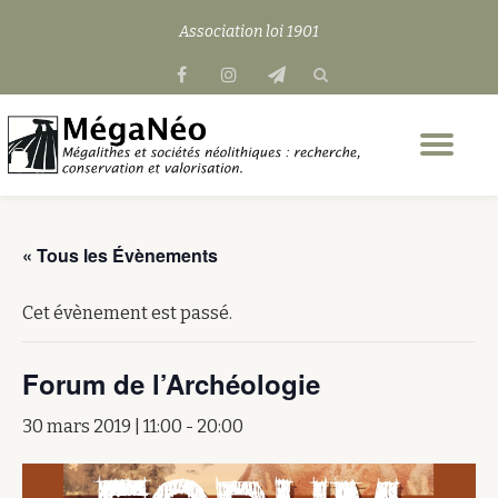
Association loi 1901
Aller
fa-
fa-
fa-
au
facebook
instagram
send
contenu
Dép
la
nav
« Tous les Évènements
Cet évènement est passé.
Forum de l’Archéologie
30 mars 2019 | 11:00
-
20:00