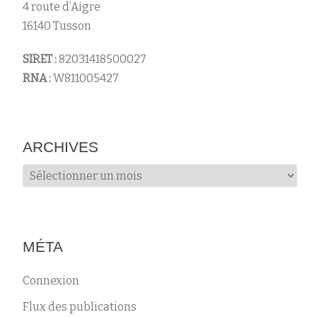
4 route d’Aigre
16140 Tusson
SIRET :
82031418500027
RNA :
W811005427
ARCHIVES
Archives
MÉTA
Connexion
Flux des publications