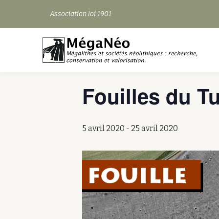
Association loi 1901
« Tous les Évènements
Aller
au
contenu
Cet évènement est passé.
Fouilles du T
5 avril 2020
-
25 avril 2020