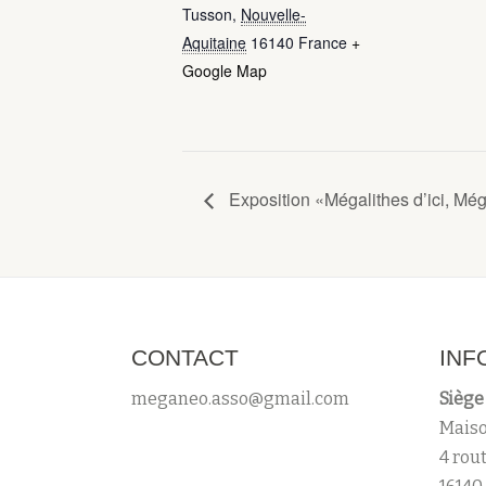
Tusson
,
Nouvelle-
Aquitaine
16140
France
+
Google Map
Exposition «Mégalithes d’ici, Még
CONTACT
INF
meganeo.asso@gmail.com
Siège 
Maiso
4 rou