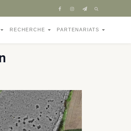
fa-
fa-
fa-
facebook
instagram
send
RECHERCHE
PARTENARIATS
n