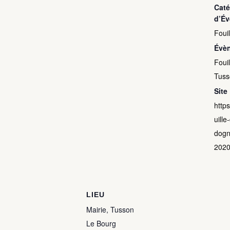
Caté
d’É
Fouil
Évè
Fouil
Tuss
Site 
http
uille
dogn
2020
LIEU
Mairie, Tusson
Le Bourg