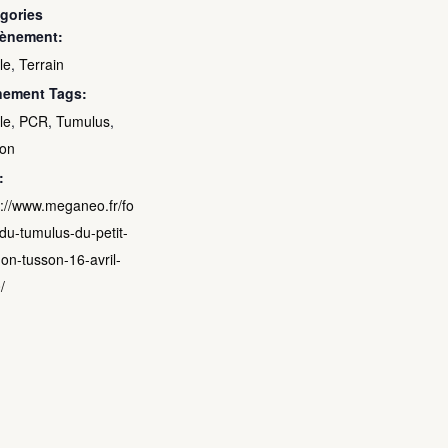
gories
vènement:
le
,
Terrain
nement Tags:
le
,
PCR
,
Tumulus
,
on
:
s://www.meganeo.fr/fo
-du-tumulus-du-petit-
on-tusson-16-avril-
/