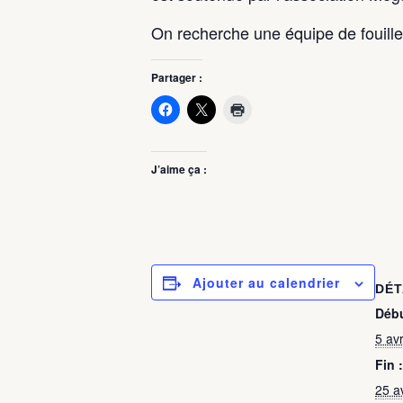
On recherche une équipe de fouill
Partager :
J’aime ça :
Ajouter au calendrier
DÉT
Débu
5 avr
Fin :
25 a