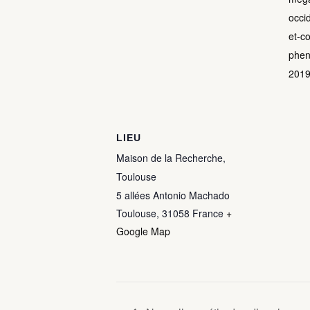
occi
et-c
phe
201
LIEU
Maison de la Recherche,
Toulouse
5 allées Antonio Machado
Toulouse
,
31058
France
+
Google Map