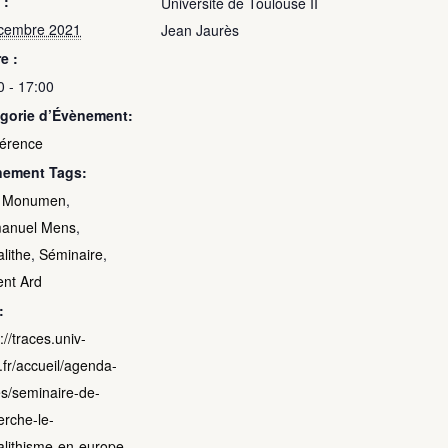
 :
Université de Toulouse II
cembre 2021
Jean Jaurès
e :
0 - 17:00
gorie d’Évènement:
érence
nement Tags:
 Monumen
,
anuel Mens
,
lithe
,
Séminaire
,
ent Ard
:
://traces.univ-
.fr/accueil/agenda-
es/seminaire-de-
erche-le-
lithisme-en-europe-