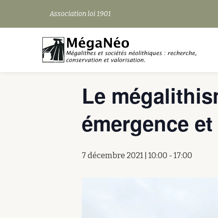
Association loi 1901
« Tous les Évènements
Aller
au
contenu
Cet évènement est passé.
Le mégalithis
émergence et
7 décembre 2021 | 10:00
-
17:00