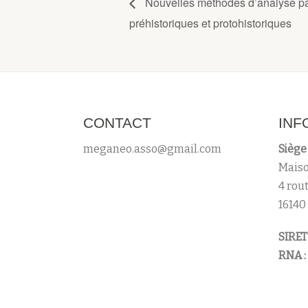
Nouvelles méthodes d’analyse par
préhistoriques et protohistoriques
CONTACT
INF
meganeo.asso@gmail.com
Siège 
Maiso
4 rou
16140
SIRET 
RNA :