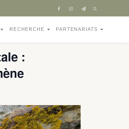
fa-
fa-
fa-
facebook
instagram
send
RECHERCHE
PARTENARIATS
ale :
mène