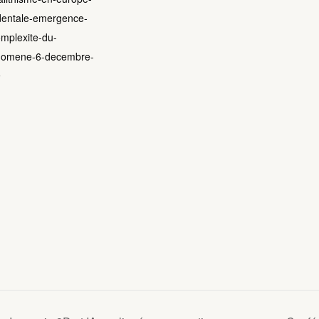
dentale-emergence-
omplexite-du-
nomene-6-decembre-
9