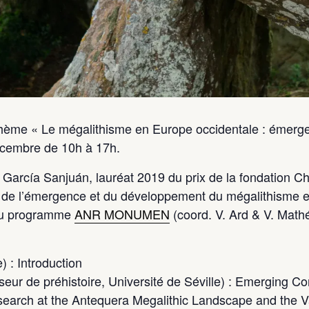
thème « Le mégalithisme en Europe occidentale : émerg
cembre de 10h à 17h.
García Sanjuán, lauréat 2019 du prix de la fondation Chr
er de l’émergence et du développement du mégalithisme 
 du programme
ANR MONUMEN
(coord. V. Ard & V. Mathé
) : Introduction
ur de préhistoire, Université de Séville) : Emerging Com
earch at the Antequera Megalithic Landscape and the 