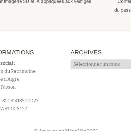
 Imagerie 3D et IA appliquées aux vestiges
Confér
du pas
ORMATIONS
ARCHIVES
Archives
social :
n du Patrimoine
te d’Aigre
 Tusson
:
82031418500027
W811005427