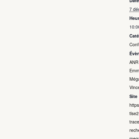
Date
7 dé
Heur
10:0
Caté
Conf
Évè
ANR
Emm
Méga
Vinc
Site 
https
tlse2
trac
rech
mega