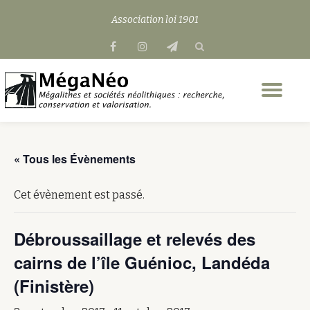
Association loi 1901
Aller
fa-
fa-
fa-
au
facebook
instagram
send
contenu
Dép
la
nav
« Tous les Évènements
Cet évènement est passé.
Débroussaillage et relevés des
cairns de l’île Guénioc, Landéda
(Finistère)