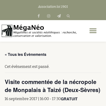
Association loi 1901
Aller
fa-
fa-
fa-
au
facebook
instagram
send
contenu
Dép
la
nav
« Tous les Évènements
Cet évènement est passé.
Visite commentée de la nécropole
de Monpalais à Taizé (Deux-Sèvres)
GRATUIT
16 septembre 2017 | 16:00
-
17:30