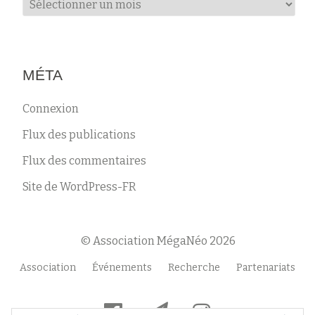
Archives
MÉTA
Connexion
Flux des publications
Flux des commentaires
Site de WordPress-FR
© Association MégaNéo 2026
Menu
Association
Événements
Recherche
Partenariats
secondaire
fa-
fa-
fa-