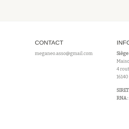
CONTACT
INF
meganeo.asso@gmail.com
Siège 
Maiso
4 rou
16140
SIRET 
RNA :