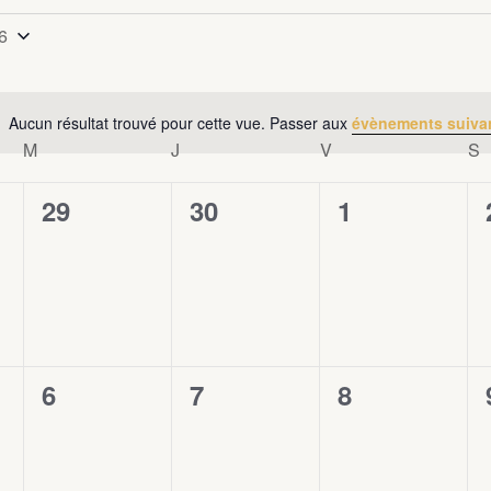
6
nnez
Aucun résultat trouvé pour cette vue. Passer aux
évènements suiva
Notice
M
MERCREDI
J
JEUDI
V
VENDREDI
S
0
29
0
30
0
1
évènement,
évènement,
évènement,
0
6
0
7
0
8
évènement,
évènement,
évènement,