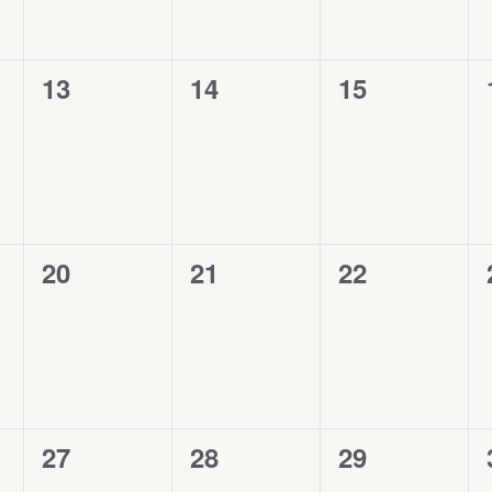
0
13
0
14
0
15
évènement,
évènement,
évènement,
0
20
0
21
0
22
évènement,
évènement,
évènement,
0
27
0
28
0
29
évènement,
évènement,
évènement,