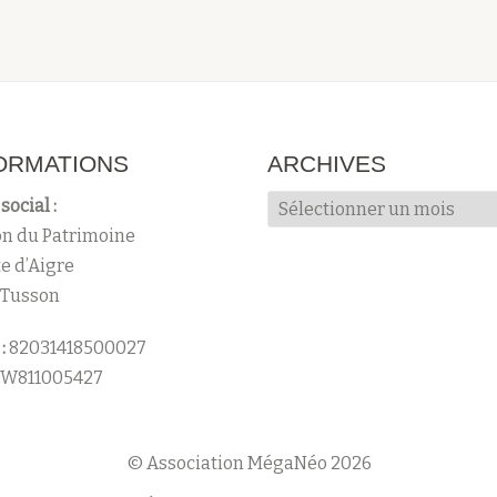
ORMATIONS
ARCHIVES
Archives
social :
n du Patrimoine
te d’Aigre
 Tusson
:
82031418500027
W811005427
© Association MégaNéo 2026