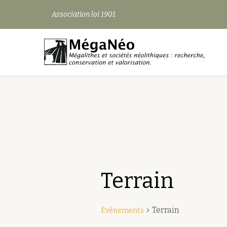
Association loi 1901
Aller
au
contenu
Terrain
Terrain
Évènements