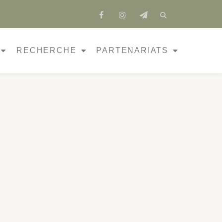
fa-
fa-
fa-
facebook
instagram
send
RECHERCHE
PARTENARIATS