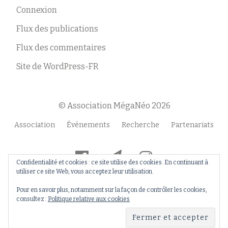
Connexion
Flux des publications
Flux des commentaires
Site de WordPress-FR
© Association MégaNéo 2026
Menu
Association
Événements
Recherche
Partenariats
secondaire
fa-
fa-
fa-
Confidentialité et cookies : ce site utilise des cookies. En continuant à
facebook-
paper-
instagram
utiliser ce site Web, vous acceptez leur utilisation.
official
plane
Pour en savoir plus, notamment sur la façon de contrôler les cookies,
consultez :
Politique relative aux cookies
Llorix One Lite
fièrement propulsé par
WordPress