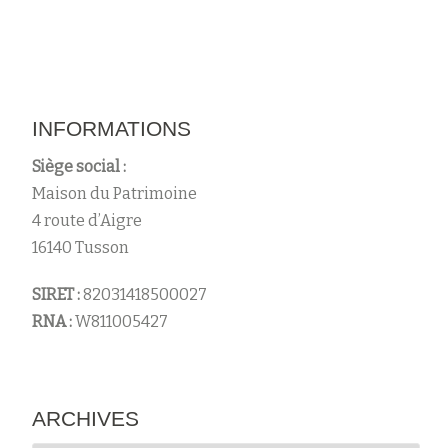
s
INFORMATIONS
Siège social :
Maison du Patrimoine
4 route d’Aigre
16140 Tusson
SIRET :
82031418500027
RNA :
W811005427
ARCHIVES