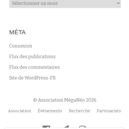
Archives
MÉTA
Connexion
Flux des publications
Flux des commentaires
Site de WordPress-FR
© Association MégaNéo 2026
Menu
Association
Événements
Recherche
Partenariats
secondaire
fa-
fa-
fa-