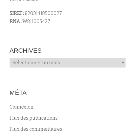
s
SIRET :
82031418500027
RNA :
W811005427
ARCHIVES
Archives
MÉTA
Connexion
Flux des publications
Flux des commentaires