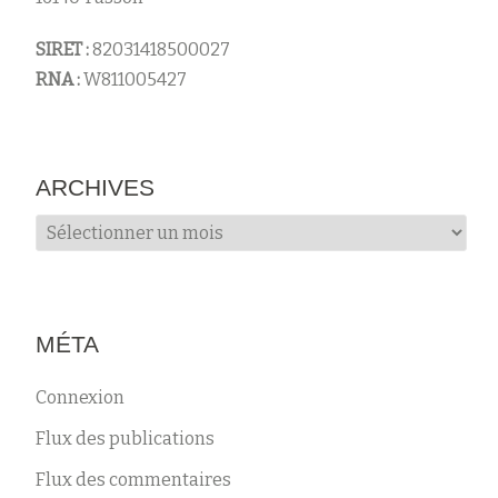
s
SIRET :
82031418500027
RNA :
W811005427
ARCHIVES
Archives
MÉTA
Connexion
Flux des publications
Flux des commentaires