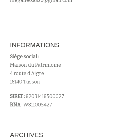
meganeo.asso@gmail.com
s
INFORMATIONS
Siège social :
Maison du Patrimoine
4 route d’Aigre
16140 Tusson
SIRET :
82031418500027
RNA :
W811005427
ARCHIVES