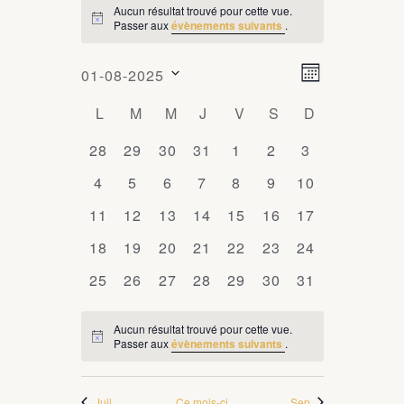
Aucun résultat trouvé pour cette vue.
ÉVÈNEMENTS
Passer aux
évènements suivants
.
Notice
N
N
01-08-2025
Mois
a
a
Sélectionnez
C
L
LUNDI
M
MARDI
M
MERCREDI
J
JEUDI
V
VENDREDI
S
SAMEDI
D
DIMANCHE
v
une
v
i
a
date.
0
28
0
29
0
30
0
31
0
1
0
2
0
3
i
g
l
évènements
évènements
évènements
évènements
évènements
évènements
évènements
0
4
0
5
0
6
0
7
0
8
0
9
0
10
a
g
e
évènements
évènements
évènements
évènements
évènements
évènements
évènements
t
0
11
0
12
0
13
0
14
0
15
0
16
0
17
a
n
i
évènements
évènements
évènements
évènements
évènements
évènements
évènements
0
18
0
19
0
20
0
21
0
22
0
23
0
t
24
o
d
évènements
évènements
évènements
évènements
évènements
évènements
évènements
i
n
0
25
0
26
0
27
0
28
0
29
0
30
0
31
r
d
évènements
évènements
évènements
évènements
évènements
évènements
évènements
o
i
e
Aucun résultat trouvé pour cette vue.
n
Passer aux
évènements suivants
.
Notice
e
v
p
u
r
a
e
Juil
Ce mois-ci
Sep