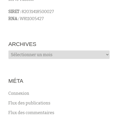
s
SIRET :
82031418500027
RNA :
W811005427
ARCHIVES
Archives
MÉTA
Connexion
Flux des publications
Flux des commentaires