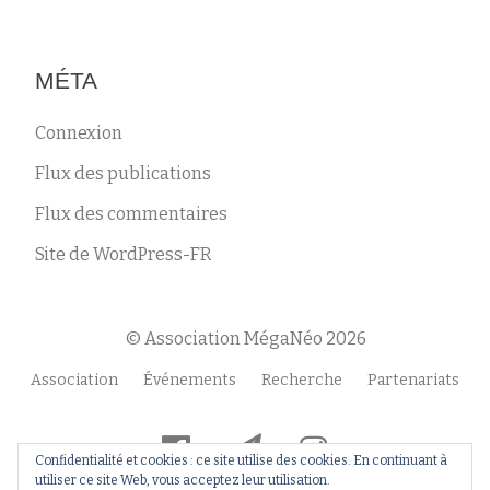
MÉTA
Connexion
Flux des publications
Flux des commentaires
Site de WordPress-FR
© Association MégaNéo 2026
Menu
Association
Événements
Recherche
Partenariats
secondaire
fa-
fa-
fa-
Confidentialité et cookies : ce site utilise des cookies. En continuant à
facebook-
paper-
instagram
utiliser ce site Web, vous acceptez leur utilisation.