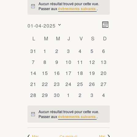
Aucun résultat trouvé pour cette vue.
ÉVÈNEMENTS
Passer aux
évènements suivants
.
Notice
N
N
01-04-2025
Mois
a
a
Sélectionnez
C
L
LUNDI
M
MARDI
M
MERCREDI
J
JEUDI
V
VENDREDI
S
SAMEDI
D
DIMANCHE
v
une
v
i
a
date.
0
31
0
1
0
2
0
3
0
4
0
5
0
6
i
g
l
évènements
évènements
évènements
évènements
évènements
évènements
évènements
0
7
0
8
0
9
0
10
0
11
0
12
0
13
a
g
e
évènements
évènements
évènements
évènements
évènements
évènements
évènements
t
0
14
0
15
0
16
0
17
0
18
0
19
0
20
a
n
i
évènements
évènements
évènements
évènements
évènements
évènements
évènements
0
21
0
22
0
23
0
24
0
25
0
26
0
t
27
o
d
évènements
évènements
évènements
évènements
évènements
évènements
évènements
i
n
0
28
0
29
0
30
0
1
0
2
0
3
0
4
r
d
évènements
évènements
évènements
évènements
évènements
évènements
évènements
o
i
e
Aucun résultat trouvé pour cette vue.
n
Passer aux
évènements suivants
.
Notice
e
v
p
u
r
a
e
Mar
Ce mois-ci
Mai