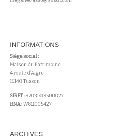
meganeo.asso@gmail.com
s
INFORMATIONS
Siège social :
Maison du Patrimoine
4 route d’Aigre
16140 Tusson
SIRET :
82031418500027
RNA :
W811005427
ARCHIVES