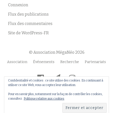
Connexion
Flux des publications
Flux des commentaires
Site de WordPress-FR
© Association MégaNéo 2026
Menu
Association
Événements
Recherche
Partenariats
secondaire
fa-
fa-
fa-
Confidentialité et cookies : ce site utilise des cookies. En continuant à
facebook-
paper-
instagram
utiliser ce site Web, vous acceptez leur utilisation.
official
plane
Pour en savoir plus, notamment sur la façon de contrôler les cookies,
consultez :
Politique relative aux cookies
Llorix One Lite
fièrement propulsé par
WordPress