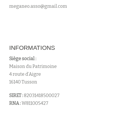
meganeo.asso@gmail.com
INFORMATIONS
Siège social :
Maison du Patrimoine
4 route d’Aigre
16140 Tusson
SIRET :
82031418500027
RNA :
W811005427