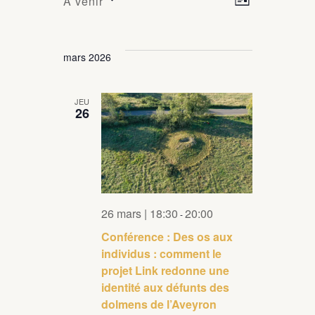
À venir
Liste
a
ÉVÈNEMENTS
a
Sélectionnez
v
une
v
i
date.
mars 2026
i
g
a
g
JEU
t
26
a
i
t
o
i
n
d
o
e
n
26 mars | 18:30
20:00
v
-
p
u
Conférence : Des os aux
a
e
individus : comment le
s
projet Link redonne une
r
identité aux défunts des
É
c
dolmens de l’Aveyron
v