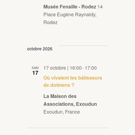
o
è
Musée Fenaille - Rodez
14
n
n
Place Eugène Raynaldy,
e
Rodez
s
m
u
e
l
n
octobre 2026
t
t
a
17 octobre | 16:00
17:00
SAM
-
t
17
Où vivaient les bâtisseurs
i
de dolmens ?
o
La Maison des
n
Associations, Exoudun
Exoudun, France
s