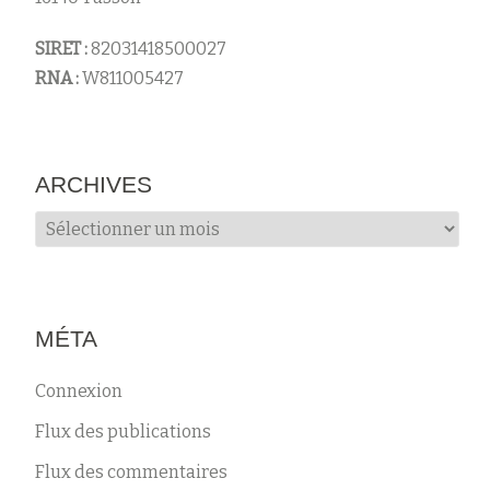
s
SIRET :
82031418500027
RNA :
W811005427
ARCHIVES
Archives
MÉTA
Connexion
Flux des publications
Flux des commentaires