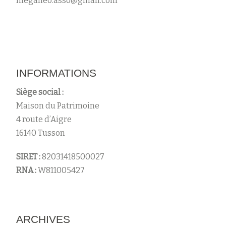
meganeo.asso@gmail.com
s
INFORMATIONS
Siège social :
Maison du Patrimoine
4 route d’Aigre
16140 Tusson
SIRET :
82031418500027
RNA :
W811005427
ARCHIVES