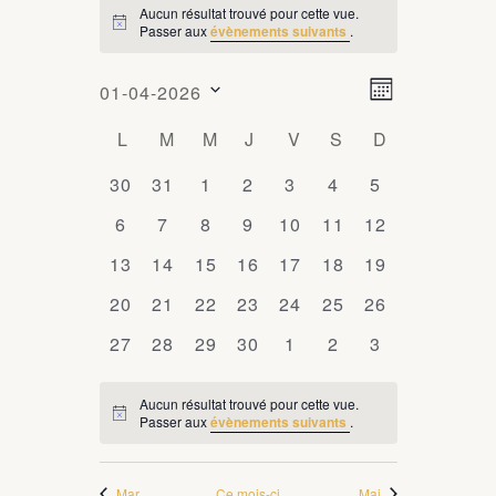
Aucun résultat trouvé pour cette vue.
ÉVÈNEMENTS
Passer aux
évènements suivants
.
Notice
N
N
01-04-2026
Mois
a
a
Sélectionnez
C
L
LUNDI
M
MARDI
M
MERCREDI
J
JEUDI
V
VENDREDI
S
SAMEDI
D
DIMANCHE
v
une
v
i
a
date.
0
30
0
31
0
1
0
2
0
3
0
4
0
5
i
g
l
évènements
évènements
évènements
évènements
évènements
évènements
évènements
0
6
0
7
0
8
0
9
0
10
0
11
0
12
a
g
e
évènements
évènements
évènements
évènements
évènements
évènements
évènements
t
0
13
0
14
0
15
0
16
0
17
0
18
0
19
a
n
i
évènements
évènements
évènements
évènements
évènements
évènements
évènements
0
20
0
21
0
22
0
23
0
24
0
25
0
t
26
o
d
évènements
évènements
évènements
évènements
évènements
évènements
évènements
i
n
0
27
0
28
0
29
0
30
0
1
0
2
0
3
r
d
évènements
évènements
évènements
évènements
évènements
évènements
évènements
o
i
e
Aucun résultat trouvé pour cette vue.
n
Passer aux
évènements suivants
.
Notice
e
v
p
u
r
a
e
Mar
Ce mois-ci
Mai