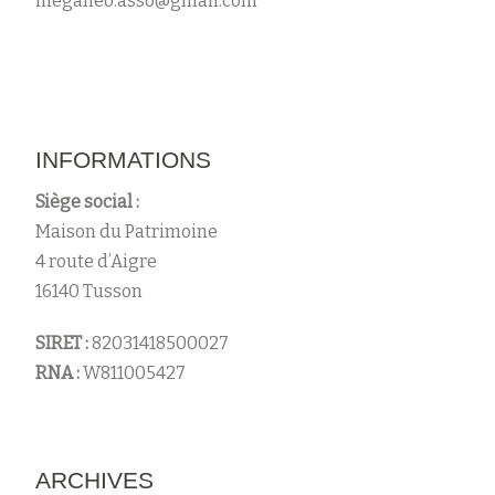
meganeo.asso@gmail.com
s
INFORMATIONS
Siège social :
Maison du Patrimoine
4 route d’Aigre
16140 Tusson
SIRET :
82031418500027
RNA :
W811005427
ARCHIVES