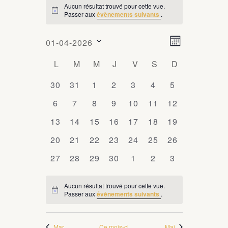
Aucun résultat trouvé pour cette vue.
ÉVÈNEMENTS
Passer aux
évènements suivants
.
Notice
N
N
01-04-2026
Mois
a
a
Sélectionnez
C
L
LUNDI
M
MARDI
M
MERCREDI
J
JEUDI
V
VENDREDI
S
SAMEDI
D
DIMANCHE
v
une
v
i
a
date.
0
30
0
31
0
1
0
2
0
3
0
4
0
5
i
g
l
évènements
évènements
évènements
évènements
évènements
évènements
évènements
0
6
0
7
0
8
0
9
0
10
0
11
0
12
a
g
e
évènements
évènements
évènements
évènements
évènements
évènements
évènements
t
0
13
0
14
0
15
0
16
0
17
0
18
0
19
a
n
i
évènements
évènements
évènements
évènements
évènements
évènements
évènements
0
20
0
21
0
22
0
23
0
24
0
25
0
t
26
o
d
évènements
évènements
évènements
évènements
évènements
évènements
évènements
i
n
0
27
0
28
0
29
0
30
0
1
0
2
0
3
r
d
évènements
évènements
évènements
évènements
évènements
évènements
évènements
o
i
e
Aucun résultat trouvé pour cette vue.
n
Passer aux
évènements suivants
.
Notice
e
v
p
u
r
a
e
Mar
Ce mois-ci
Mai