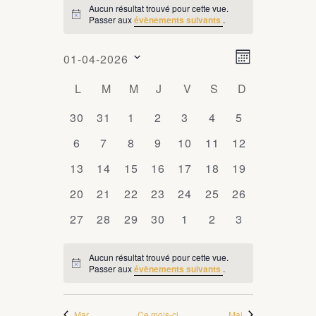
Aucun résultat trouvé pour cette vue.
ÉVÈNEMENTS
Passer aux
évènements suivants
.
Notice
N
N
01-04-2026
Mois
a
a
Sélectionnez
C
L
LUNDI
M
MARDI
M
MERCREDI
J
JEUDI
V
VENDREDI
S
SAMEDI
D
DIMANCHE
v
une
v
i
a
date.
0
30
0
31
0
1
0
2
0
3
0
4
0
5
i
g
l
évènements
évènements
évènements
évènements
évènements
évènements
évènements
0
6
0
7
0
8
0
9
0
10
0
11
0
12
a
g
e
évènements
évènements
évènements
évènements
évènements
évènements
évènements
t
0
13
0
14
0
15
0
16
0
17
0
18
0
19
a
n
i
évènements
évènements
évènements
évènements
évènements
évènements
évènements
0
20
0
21
0
22
0
23
0
24
0
25
0
t
26
o
d
évènements
évènements
évènements
évènements
évènements
évènements
évènements
i
n
0
27
0
28
0
29
0
30
0
1
0
2
0
3
r
d
évènements
évènements
évènements
évènements
évènements
évènements
évènements
o
i
e
Aucun résultat trouvé pour cette vue.
n
Passer aux
évènements suivants
.
Notice
e
v
p
u
r
a
e
Mar
Ce mois-ci
Mai