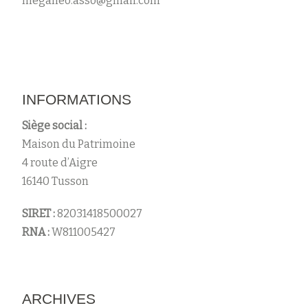
meganeo.asso@gmail.com
s
INFORMATIONS
Siège social :
Maison du Patrimoine
4 route d’Aigre
16140 Tusson
SIRET :
82031418500027
RNA :
W811005427
ARCHIVES