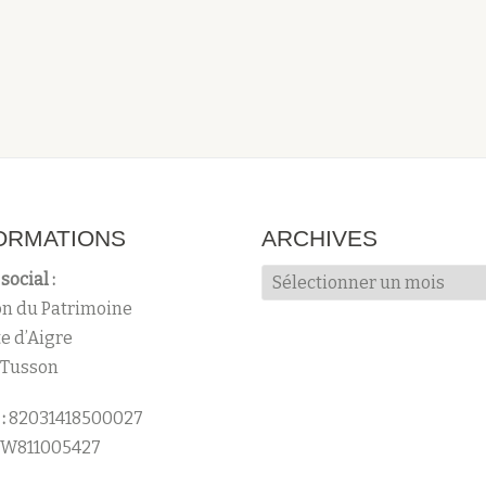
ORMATIONS
ARCHIVES
Archives
social :
n du Patrimoine
te d’Aigre
 Tusson
:
82031418500027
W811005427