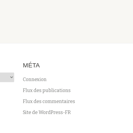
c
v
o
è
n
n
e
s
m
u
e
l
n
t
t
MÉTA
a
t
Connexion
i
Flux des publications
o
Flux des commentaires
n
Site de WordPress-FR
s