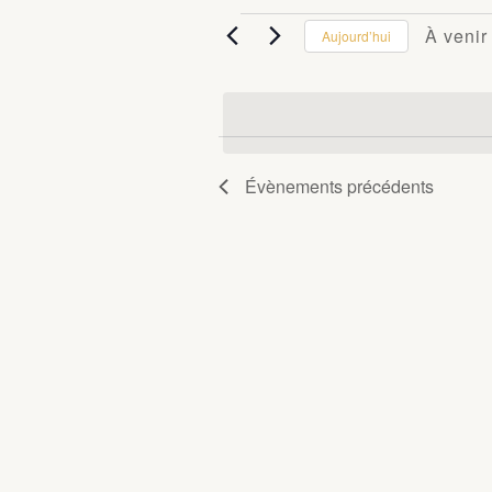
À venir
Aujourd’hui
ÉVÈNEMENTS
Sélecti
une
date.
Évènements
précédents