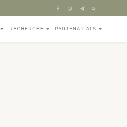
fa-
fa-
fa-
facebook
instagram
send
RECHERCHE
PARTENARIATS