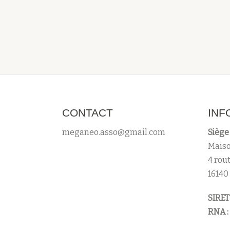
CONTACT
INF
meganeo.asso@gmail.com
Siège 
Maiso
4 rou
16140
SIRET 
RNA :