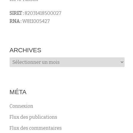
s
SIRET :
82031418500027
RNA :
W811005427
ARCHIVES
Archives
MÉTA
Connexion
Flux des publications
Flux des commentaires