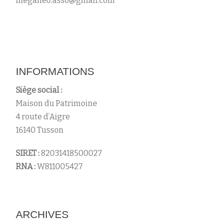
meganeo.asso@gmail.com
s
INFORMATIONS
Siège social :
Maison du Patrimoine
4 route d’Aigre
16140 Tusson
SIRET :
82031418500027
RNA :
W811005427
ARCHIVES