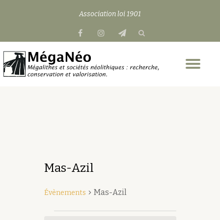
Association loi 1901
Aller
fa-
fa-
fa-
au
facebook
instagram
send
contenu
Dép
la
nav
Mas-Azil
Mas-Azil
Évènements