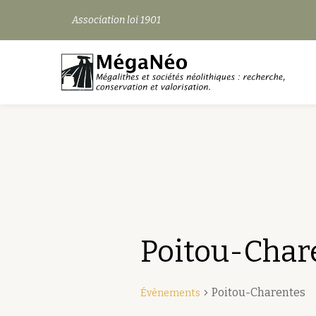
Association loi 1901
Aller
au
contenu
Poitou-Char
Poitou-Charentes
Évènements