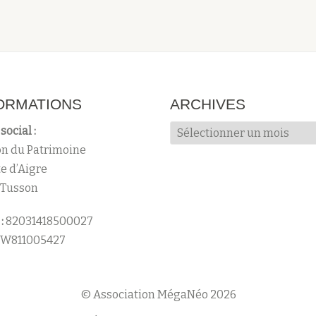
ORMATIONS
ARCHIVES
Archives
social :
n du Patrimoine
te d’Aigre
 Tusson
:
82031418500027
W811005427
© Association MégaNéo 2026