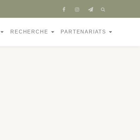
fa-
fa-
fa-
facebook
instagram
send
RECHERCHE
PARTENARIATS