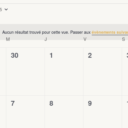
5
nnez
Aucun résultat trouvé pour cette vue. Passer aux
évènements suiva
Notice
M
MERCREDI
J
JEUDI
V
VENDREDI
S
0
30
0
1
0
2
évènement,
évènement,
évènement,
0
7
0
8
0
9
évènement,
évènement,
évènement,