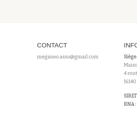
CONTACT
INF
meganeo.asso@gmail.com
Siège 
Maiso
4 rou
16140
SIRET 
RNA :