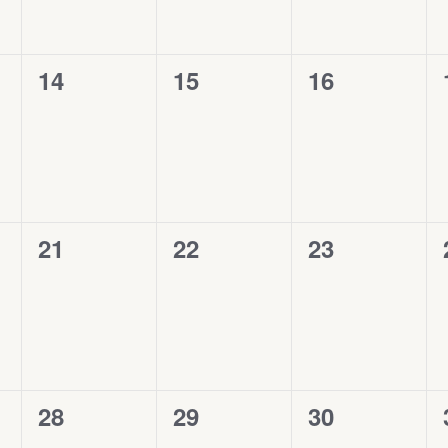
0
14
0
15
0
16
évènement,
évènement,
évènement,
0
21
0
22
0
23
évènement,
évènement,
évènement,
0
28
0
29
0
30
évènement,
évènement,
évènement,