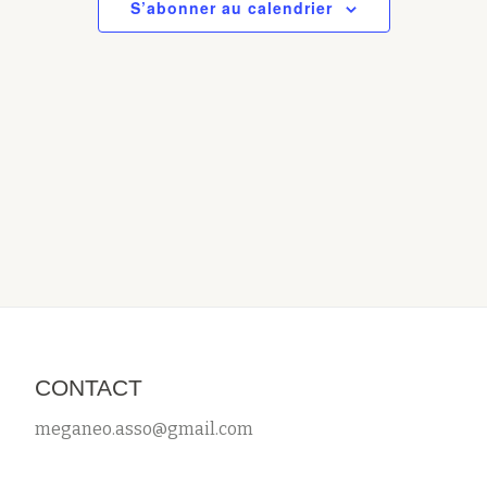
o
S’abonner au calendrier
è
v
n
n
è
e
s
n
m
u
e
e
l
n
m
t
t
e
a
n
t
t
i
s
o
n
CONTACT
s
meganeo.asso@gmail.com