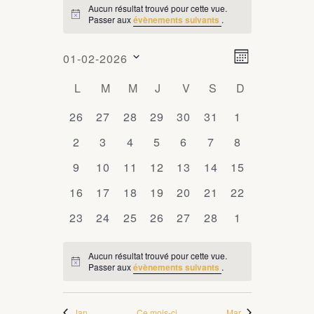
Aucun résultat trouvé pour cette vue.
ÉVÈNEMENTS
Passer aux
évènements suivants
.
Notice
N
N
01-02-2026
Mois
a
a
Sélectionnez
C
L
LUNDI
M
MARDI
M
MERCREDI
J
JEUDI
V
VENDREDI
S
SAMEDI
D
DIMANCHE
v
une
v
i
a
date.
0
26
0
27
0
28
0
29
0
30
0
31
0
1
i
g
l
évènements
évènements
évènements
évènements
évènements
évènements
évènements
0
2
0
3
0
4
0
5
0
6
0
7
0
8
a
g
e
évènements
évènements
évènements
évènements
évènements
évènements
évènements
t
0
9
0
10
0
11
0
12
0
13
0
14
0
15
a
n
i
évènements
évènements
évènements
évènements
évènements
évènements
évènements
0
16
0
17
0
18
0
19
0
20
0
21
0
t
22
o
d
évènements
évènements
évènements
évènements
évènements
évènements
évènements
i
n
0
23
0
24
0
25
0
26
0
27
0
28
0
1
r
d
évènements
évènements
évènements
évènements
évènements
évènements
évènements
o
i
e
Aucun résultat trouvé pour cette vue.
n
Passer aux
évènements suivants
.
Notice
e
v
p
u
r
a
e
Jan
Ce mois-ci
Mar