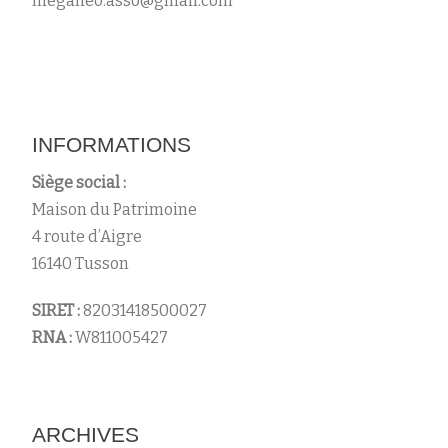
meganeo.asso@gmail.com
s
INFORMATIONS
Siège social :
Maison du Patrimoine
4 route d’Aigre
16140 Tusson
SIRET :
82031418500027
RNA :
W811005427
ARCHIVES