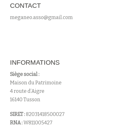
CONTACT
n
meganeo.asso@gmail.com
s
INFORMATIONS
Siège social :
Maison du Patrimoine
4 route d’Aigre
16140 Tusson
SIRET :
82031418500027
RNA :
W811005427