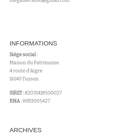
meganeo.asso@gmail.com
s
INFORMATIONS
Siège social :
Maison du Patrimoine
4 route d’Aigre
16140 Tusson
SIRET :
82031418500027
RNA :
W811005427
ARCHIVES