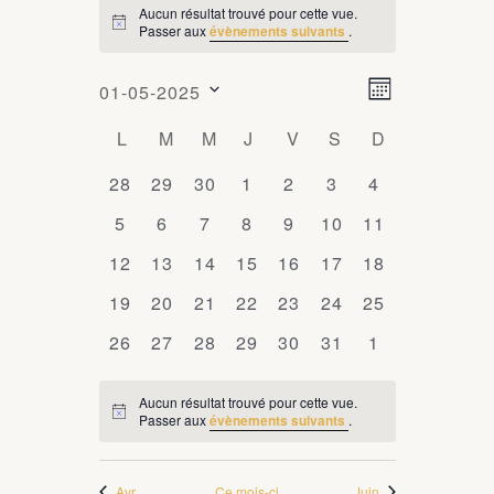
Aucun résultat trouvé pour cette vue.
ÉVÈNEMENTS
Passer aux
évènements suivants
.
Notice
N
N
01-05-2025
Mois
a
a
Sélectionnez
C
L
LUNDI
M
MARDI
M
MERCREDI
J
JEUDI
V
VENDREDI
S
SAMEDI
D
DIMANCHE
v
une
v
i
a
date.
0
28
0
29
0
30
0
1
0
2
0
3
0
4
i
g
l
évènements
évènements
évènements
évènements
évènements
évènements
évènements
0
5
0
6
0
7
0
8
0
9
0
10
0
11
a
g
e
évènements
évènements
évènements
évènements
évènements
évènements
évènements
t
0
12
0
13
0
14
0
15
0
16
0
17
0
18
a
n
i
évènements
évènements
évènements
évènements
évènements
évènements
évènements
0
19
0
20
0
21
0
22
0
23
0
24
0
t
25
o
d
évènements
évènements
évènements
évènements
évènements
évènements
évènements
i
n
0
26
0
27
0
28
0
29
0
30
0
31
0
1
r
d
évènements
évènements
évènements
évènements
évènements
évènements
évènements
o
i
e
Aucun résultat trouvé pour cette vue.
n
Passer aux
évènements suivants
.
Notice
e
v
p
u
r
a
e
Avr
Ce mois-ci
Juin