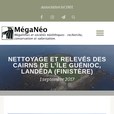
Association loi 1901
Aller
fa-
fa-
fa-
au
facebook
instagram
send
contenu
Dép
la
nav
NETTOYAGE ET RELEVÉS DES
CAIRNS DE L’ÎLE GUÉNIOC,
LANDÉDA (FINISTÈRE)
1 septembre 2017