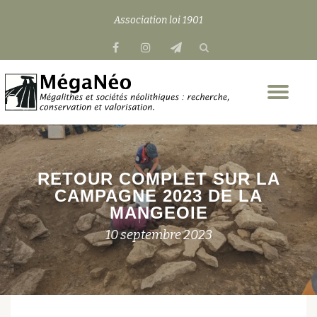
Association loi 1901
Aller
fa-
fa-
fa-
au
facebook
instagram
send
contenu
Dép
la
nav
RETOUR COMPLET SUR LA
CAMPAGNE 2023 DE LA
MANGEOIE
10 septembre 2023