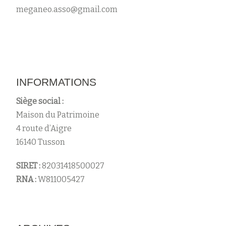
meganeo.asso@gmail.com
INFORMATIONS
Siège social :
Maison du Patrimoine
4 route d’Aigre
16140 Tusson
SIRET :
82031418500027
RNA :
W811005427