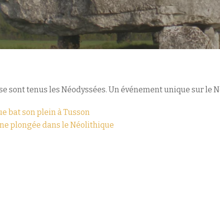
e sont tenus les Néodyssées. Un événement unique sur le Né
ue bat son plein à Tusson
 une plongée dans le Néolithique