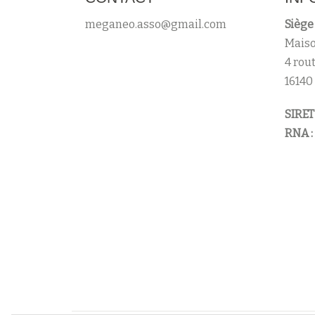
meganeo.asso@gmail.com
Siège 
Maiso
4 rou
16140
SIRET 
RNA :
Menu
secondaire