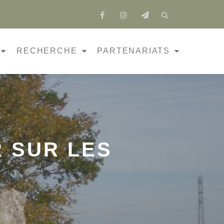
fa-
fa-
fa-
facebook
instagram
send
RECHERCHE
PARTENARIATS
R SUR LES