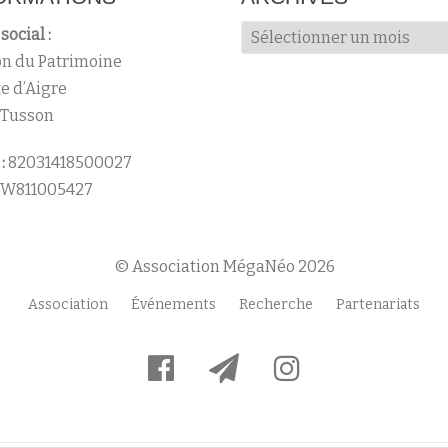
Archives
social :
n du Patrimoine
te d’Aigre
 Tusson
:
82031418500027
W811005427
© Association MégaNéo 2026
Association
Événements
Recherche
Partenariats
fa-
fa-
fa-
facebook-
paper-
instagram
official
plane