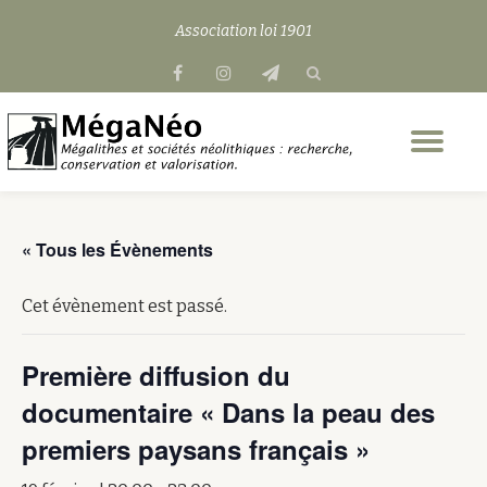
Association loi 1901
Aller
fa-
fa-
fa-
au
facebook
instagram
send
contenu
Dép
la
nav
« Tous les Évènements
Cet évènement est passé.
Première diffusion du
documentaire « Dans la peau des
premiers paysans français »