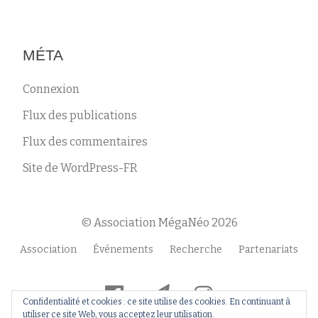
MÉTA
Connexion
Flux des publications
Flux des commentaires
Site de WordPress-FR
© Association MégaNéo 2026
Menu
Association
Événements
Recherche
Partenariats
secondaire
fa-
fa-
fa-
Confidentialité et cookies : ce site utilise des cookies. En continuant à
facebook-
paper-
instagram
utiliser ce site Web, vous acceptez leur utilisation.