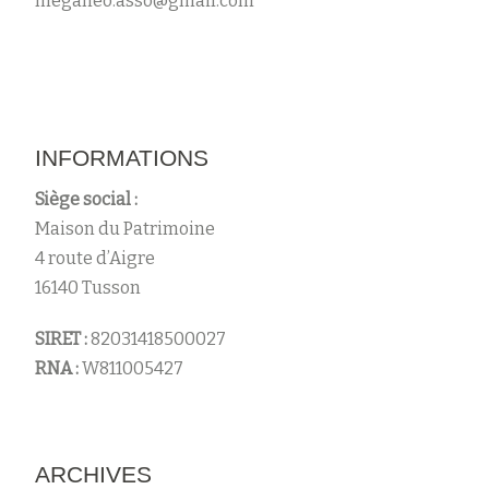
meganeo.asso@gmail.com
s
INFORMATIONS
Siège social :
Maison du Patrimoine
4 route d’Aigre
16140 Tusson
SIRET :
82031418500027
RNA :
W811005427
ARCHIVES