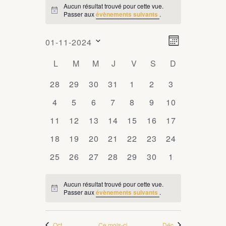
Aucun résultat trouvé pour cette vue.
ÉVÈNEMENTS
Passer aux
évènements suivants
.
Notice
N
N
01-11-2024
Mois
a
a
Sélectionnez
C
L
LUNDI
M
MARDI
M
MERCREDI
J
JEUDI
V
VENDREDI
S
SAMEDI
D
DIMANCHE
v
une
v
i
a
date.
0
28
0
29
0
30
0
31
0
1
0
2
0
3
i
g
l
évènements
évènements
évènements
évènements
évènements
évènements
évènements
0
4
0
5
0
6
0
7
0
8
0
9
0
10
a
g
e
évènements
évènements
évènements
évènements
évènements
évènements
évènements
t
0
11
0
12
0
13
0
14
0
15
0
16
0
17
a
n
i
évènements
évènements
évènements
évènements
évènements
évènements
évènements
0
18
0
19
0
20
0
21
0
22
0
23
0
t
24
o
d
évènements
évènements
évènements
évènements
évènements
évènements
évènements
i
n
0
25
0
26
0
27
0
28
0
29
0
30
0
1
r
d
évènements
évènements
évènements
évènements
évènements
évènements
évènements
o
i
e
Aucun résultat trouvé pour cette vue.
n
Passer aux
évènements suivants
.
Notice
e
v
p
u
r
a
e
Oct
Ce mois-ci
Déc