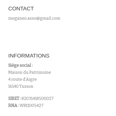
CONTACT
meganeo.asso@gmail.com
INFORMATIONS
Siège social :
Maison du Patrimoine
4 route d’Aigre
16140 Tusson
SIRET :
82031418500027
RNA :
W811005427