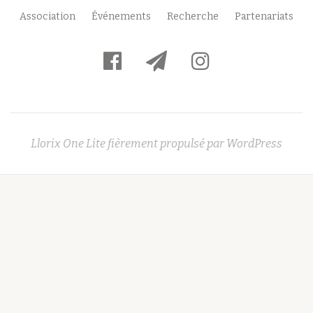
Menu
Association
Événements
Recherche
Partenariats
secondaire
fa-
fa-
fa-
facebook-
paper-
instagram
official
plane
Llorix One Lite
fièrement propulsé par
WordPress