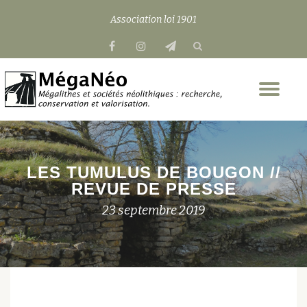
Association loi 1901
Aller
fa-
fa-
fa-
au
facebook
instagram
send
contenu
Dép
la
nav
LES TUMULUS DE BOUGON //
REVUE DE PRESSE
23 septembre 2019