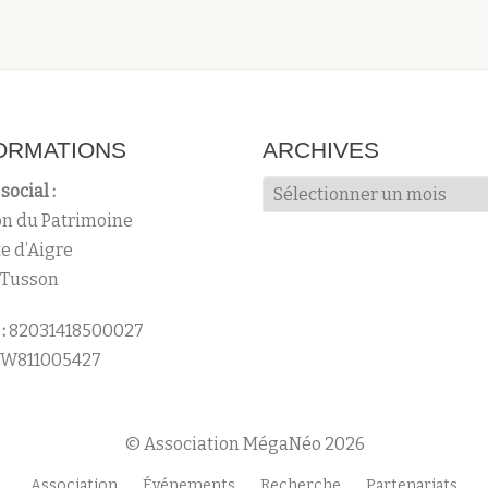
ORMATIONS
ARCHIVES
Archives
social :
n du Patrimoine
te d’Aigre
 Tusson
:
82031418500027
W811005427
© Association MégaNéo 2026
Association
Événements
Recherche
Partenariats