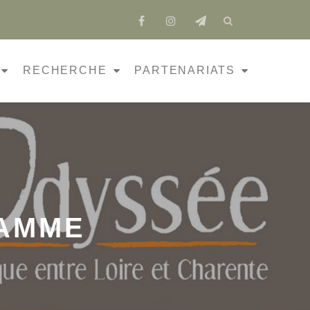
fa-
fa-
fa-
facebook
instagram
send
RECHERCHE
PARTENARIATS
RAMME