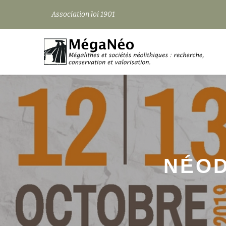
Association loi 1901
Aller
au
contenu
NÉOD