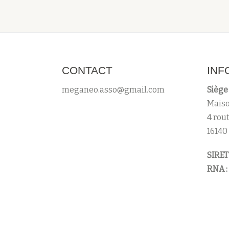
CONTACT
INF
meganeo.asso@gmail.com
Siège 
Maiso
4 rou
16140
SIRET 
RNA :
Menu