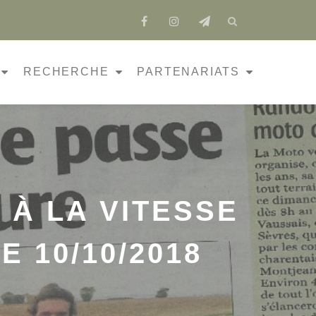
fa-
fa-
fa-
facebook
instagram
send
RECHERCHE
PARTENARIATS
 À LA VITESSE
 10/10/2018