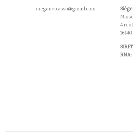
meganeo.asso@gmail.com
Siège 
Maiso
4 rou
16140
SIRET 
RNA :
Menu
secondaire