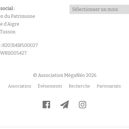
Archives
social :
n du Patrimoine
te d’Aigre
 Tusson
:
82031418500027
W811005427
© Association MégaNéo 2026
Association
Événements
Recherche
Partenariats
fa-
fa-
fa-
facebook-
paper-
instagram
official
plane