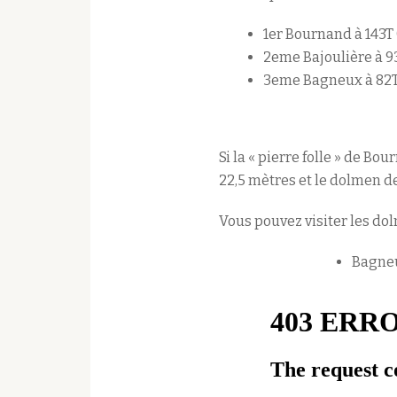
1er Bournand à 143T 
2eme Bajoulière à 9
3eme Bagneux à 82T
Si la « pierre folle » de 
22,5 mètres et le dolmen d
Vous pouvez visiter les dol
Bagne