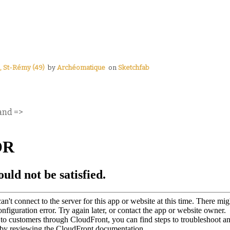
e, St-Rémy (49)
by
Archéomatique
on
Sketchfab
and =>