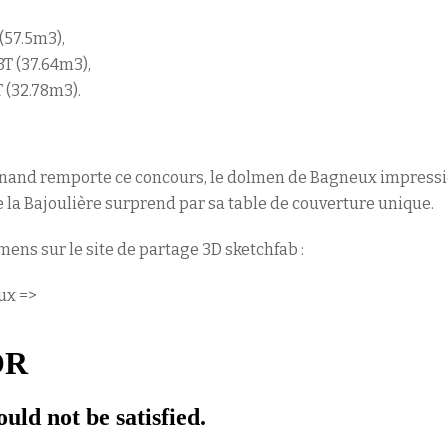
(57.5m3),
3T (37.64m3),
 (32.78m3).
Bournand remporte ce concours, le dolmen de Bagneux impress
e la Bajoulière surprend par sa table de couverture unique.
mens sur le site de partage 3D sketchfab :
ux =>