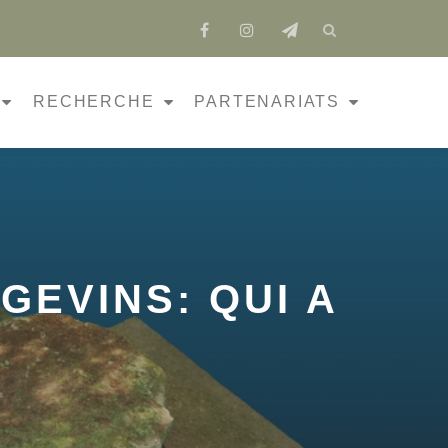
fa-
fa-
fa-
facebook
instagram
send
RECHERCHE
PARTENARIATS
GEVINS: QUI A
?