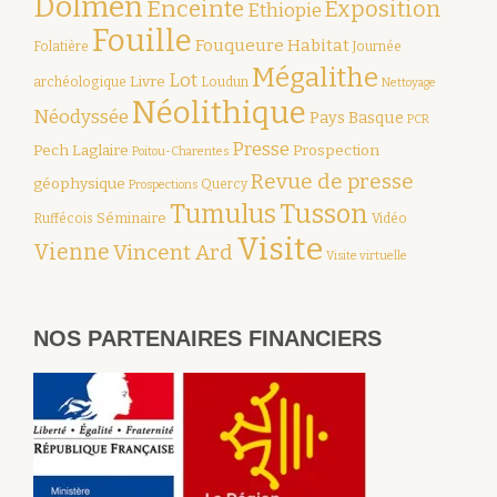
Dolmen
Enceinte
Exposition
Ethiopie
Fouille
Fouqueure
Habitat
Folatière
Journée
Mégalithe
Lot
Livre
archéologique
Loudun
Nettoyage
Néolithique
Néodyssée
Pays Basque
PCR
Presse
Pech Laglaire
Prospection
Poitou-Charentes
Revue de presse
géophysique
Quercy
Prospections
Tumulus
Tusson
Séminaire
Ruffécois
Vidéo
Visite
Vienne
Vincent Ard
Visite virtuelle
NOS PARTENAIRES FINANCIERS