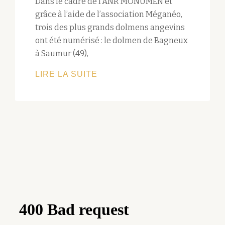
Dans le cadre de l’ANR MONUMEN et
grâce à l’aide de l’association Méganéo,
trois des plus grands dolmens angevins
ont été numérisé : le dolmen de Bagneux
à Saumur (49),
NUMÉRISATION
LIRE LA SUITE
DES
DOLMENS
ANGEVINS:
QUI
A
LA
PLUS
GROSSE
?