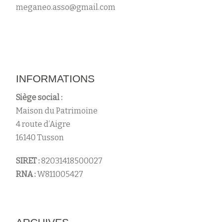
meganeo.asso@gmail.com
INFORMATIONS
Siège social :
Maison du Patrimoine
4 route d’Aigre
16140 Tusson
SIRET :
82031418500027
RNA :
W811005427