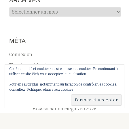
ARCHIVES
Archives
MÉTA
Connexion
Flux des publications
Confidentialité et cookies : ce site utilise des cookies. En continuant à
utiliser ce site Web, vous acceptez leur utilisation.
Flux des commentaires
Pour en savoir plus, notamment sur la façon de contrôler les cookies,
Site de WordPress-FR
consultez :
Politique relative aux cookies
© Association MégaNéo 2026
Menu
Association
Événements
Recherche
Partenariats