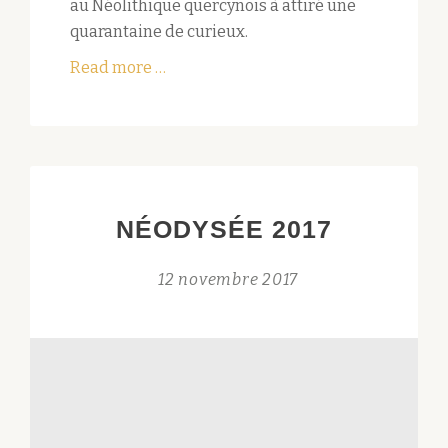
au Néolithique quercynois à attiré une
quarantaine de curieux.
about
Read more
…
Balade
mégalithique
du
02/06/18
à
Saint-
NÉODYSÉE 2017
Chels
(46)
12 novembre 2017