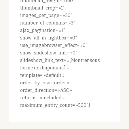
thumbnail_height= »160″
thumbnail_crop= »1″
images_per_page= »50″
number_of_columns= »3″
ajax_pagination= »1″
show_all_in_lightbox= »0″
use_imagebrowser_effect= »0″
show_slideshow_link= »0″
slideshow_link_text= »[Montrer sous
forme de diaporama] »
template= »default »
order_by= »sortorder »
order_direction= »ASC »
returns= »included »
maximum_entity_count= »500″]