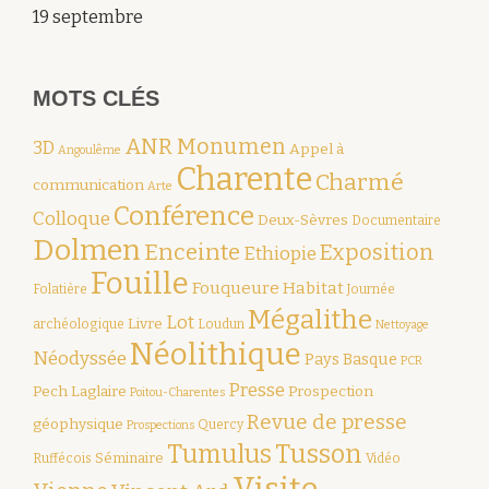
19 septembre
MOTS CLÉS
ANR Monumen
3D
Appel à
Angoulême
Charente
Charmé
communication
Arte
Conférence
Colloque
Deux-Sèvres
Documentaire
Dolmen
Enceinte
Exposition
Ethiopie
Fouille
Fouqueure
Habitat
Folatière
Journée
Mégalithe
Lot
Livre
archéologique
Loudun
Nettoyage
Néolithique
Néodyssée
Pays Basque
PCR
Presse
Pech Laglaire
Prospection
Poitou-Charentes
Revue de presse
géophysique
Quercy
Prospections
Tumulus
Tusson
Séminaire
Ruffécois
Vidéo
Visite