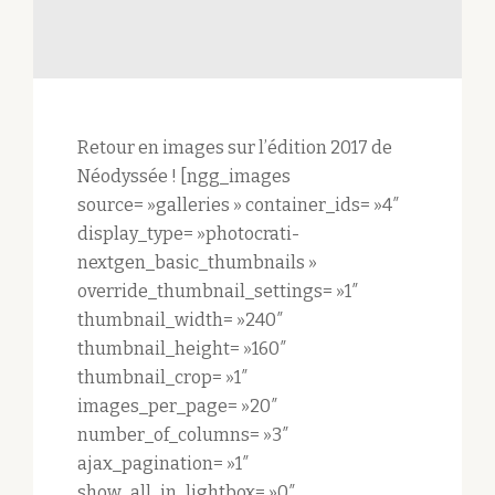
Retour en images sur l’édition 2017 de
Néodyssée ! [ngg_images
source= »galleries » container_ids= »4″
display_type= »photocrati-
nextgen_basic_thumbnails »
override_thumbnail_settings= »1″
thumbnail_width= »240″
thumbnail_height= »160″
thumbnail_crop= »1″
images_per_page= »20″
number_of_columns= »3″
ajax_pagination= »1″
show_all_in_lightbox= »0″