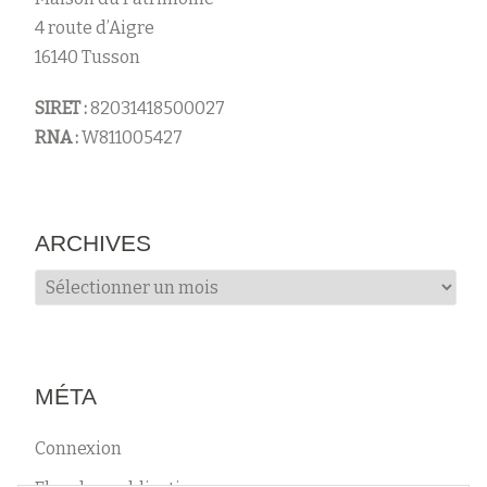
4 route d’Aigre
16140 Tusson
SIRET :
82031418500027
RNA :
W811005427
ARCHIVES
Archives
MÉTA
Connexion