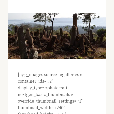
[ngg_images source= »galleries »
container_ids= »2″
display_type= »photocrati-
nextgen_basic_thumbnails »
override_thumbnail_settings= »1″
thumbnail_width= »240″