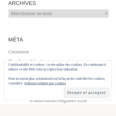
ARCHIVES
Archives
MÉTA
Connexion
Flux des publications
Confidentialité et cookies : ce site utilise des cookies. En continuant à
utiliser ce site Web, vous acceptez leur utilisation.
Flux des commentaires
Pour en savoir plus, notamment sur la façon de contrôler les cookies,
Site de WordPress-FR
consultez :
Politique relative aux cookies
© Association MégaNéo 2026
Menu
Association
Événements
Recherche
Partenariats