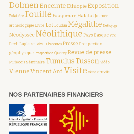
Dolmen
Enceinte
Exposition
Ethiopie
Fouille
Fouqueure
Habitat
Folatière
Journée
Mégalithe
Lot
Livre
archéologique
Loudun
Nettoyage
Néolithique
Néodyssée
Pays Basque
PCR
Presse
Pech Laglaire
Prospection
Poitou-Charentes
Revue de presse
géophysique
Quercy
Prospections
Tumulus
Tusson
Séminaire
Ruffécois
Vidéo
Visite
Vienne
Vincent Ard
Visite virtuelle
NOS PARTENAIRES FINANCIERS