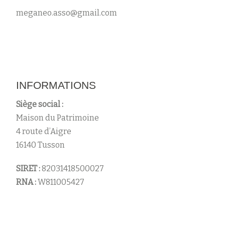
meganeo.asso@gmail.com
INFORMATIONS
Siège social :
Maison du Patrimoine
4 route d’Aigre
16140 Tusson
SIRET :
82031418500027
RNA :
W811005427